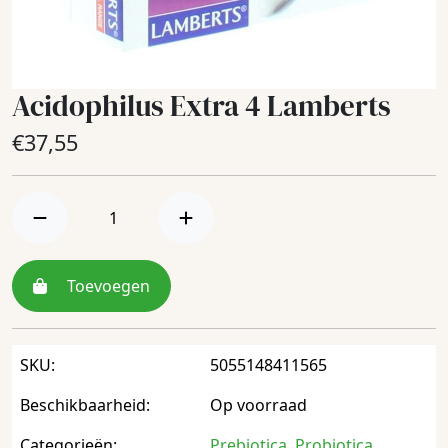
Acidophilus Extra 4 Lamberts
€
37,55
Toevoegen
SKU:
5055148411565
Beschikbaarheid:
Op voorraad
Categorieën:
Prebiotica
,
Probiotica