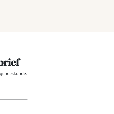
brief
urgeneeskunde.
dres
*