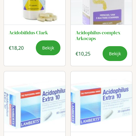
Acidobifidus Clark
Acidophilus complex
Arkocaps
€
18,20
Bekijk
€
10,25
Bekijk