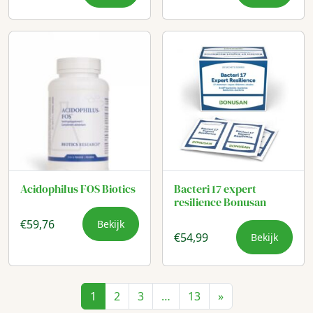
Acidophilus FOS Biotics
Bacteri 17 expert
resilience Bonusan
€
59,76
Bekijk
€
54,99
Bekijk
1
2
3
…
13
»