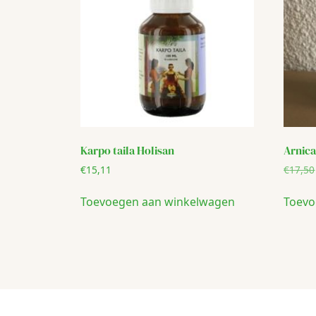
Karpo taila Holisan
Arnica
€
15,11
€
17,50
Toevoegen aan winkelwagen
Toevo