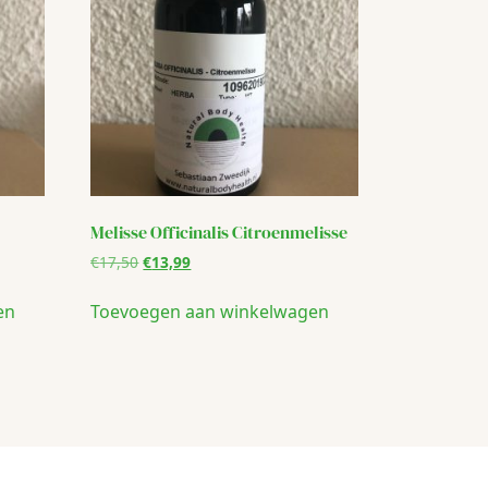
Melisse Officinalis Citroenmelisse
Oorspronkelijke
Huidige
€
17,50
€
13,99
prijs
prijs
was:
is:
en
Toevoegen aan winkelwagen
€17,50.
€13,99.