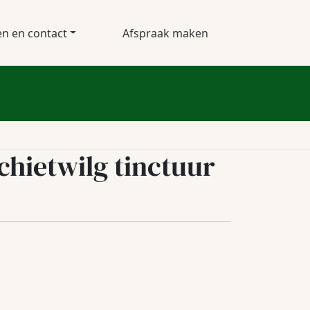
en en contact
Afspraak maken
chietwilg tinctuur
lijke
ige
95.