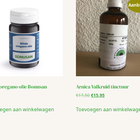
Aanb
oregano olie Bonusan
Arnica Valkruid tinctuur
Oorspronkelijke
Huidige
€
17,50
€
15,95
prijs
prijs
was:
is:
egen aan winkelwagen
Toevoegen aan winkelwag
€17,50.
€15,95.