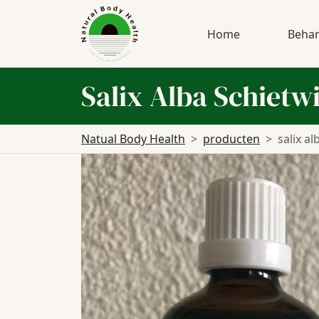
Home
Behan
Salix Alba Schietwi
Natual Body Health
producten
salix al