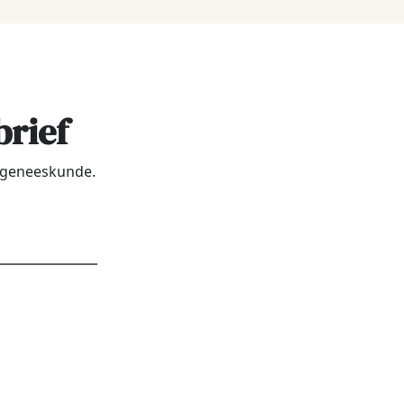
brief
urgeneeskunde.
dres
*