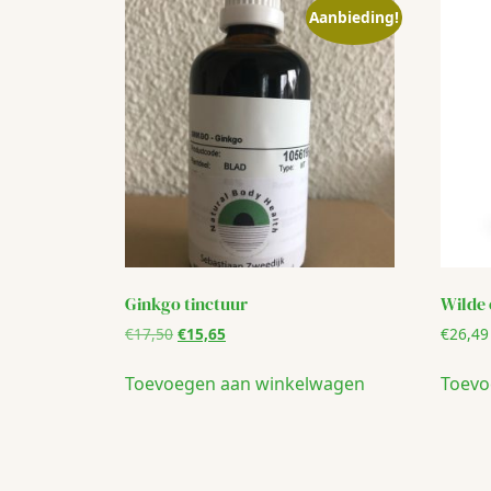
Aanbieding!
Ginkgo tinctuur
Wilde 
Oorspronkelijke
Huidige
€
17,50
€
15,65
€
26,49
prijs
prijs
was:
is:
Toevoegen aan winkelwagen
Toevo
€17,50.
€15,65.