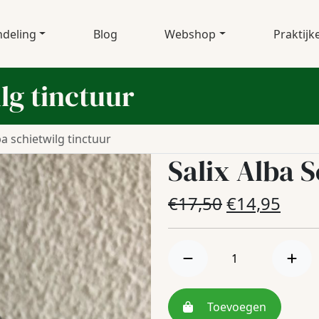
deling
Blog
Webshop
Praktijk
lg tinctuur
ba schietwilg tinctuur
Salix Alba S
Oorspronke
Huid
€
17,50
€
14,95
prijs
prijs
was:
is:
€17,50.
€14,
Toevoegen