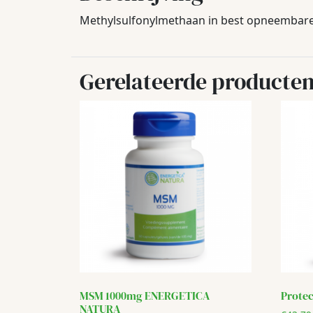
Methylsulfonylmethaan in best opneembare v
Gerelateerde producte
MSM 1000mg ENERGETICA
Prote
NATURA