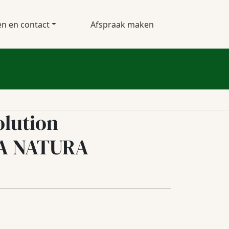
en en contact
Afspraak maken
lution
A NATURA
lijke
ige
00.