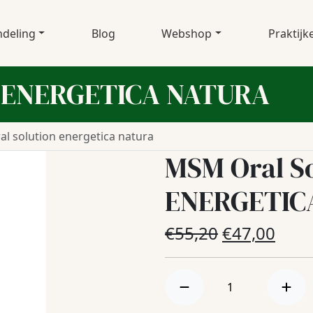
deling
Blog
Webshop
Praktijk
n ENERGETICA NATURA
l solution energetica natura
MSM Oral So
ENERGETIC
Oorspronke
Huid
€
55,20
€
47,00
prijs
prijs
was:
is:
€55,20.
€47,