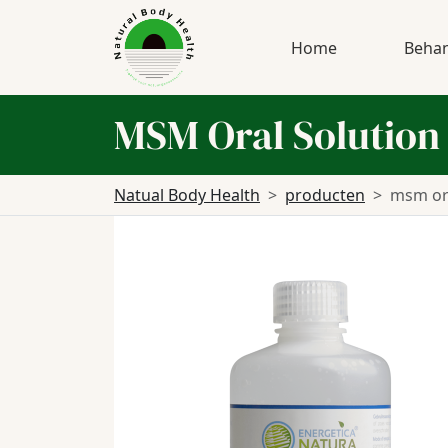
Home
Behan
MSM Oral Solutio
Natual Body Health
producten
msm ora