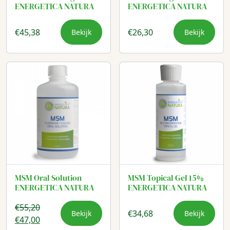
ENERGETICA NATURA
ENERGETICA NATURA
€
45,38
€
26,30
Bekijk
Bekijk
MSM Oral Solution
MSM Topical Gel 15%
ENERGETICA NATURA
ENERGETICA NATURA
€
55,20
€
34,68
Bekijk
Bekijk
Oorspronkelijke
Huidige
€
47,00