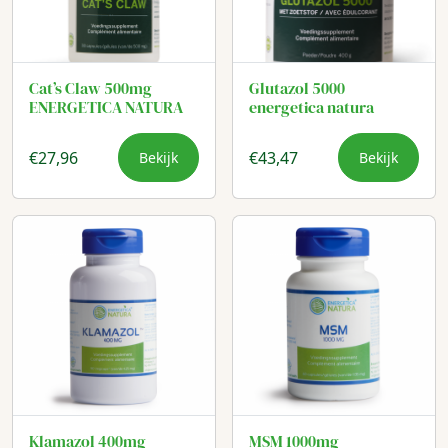
Cat’s Claw 500mg
Glutazol 5000
ENERGETICA NATURA
energetica natura
€
27,96
€
43,47
Bekijk
Bekijk
Klamazol 400mg
MSM 1000mg