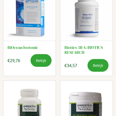
BiOcean Isotonic
Biotics 3B-G BIOTICS
RESEARCH
€
29,76
Bekijk
€
34,57
Bekijk