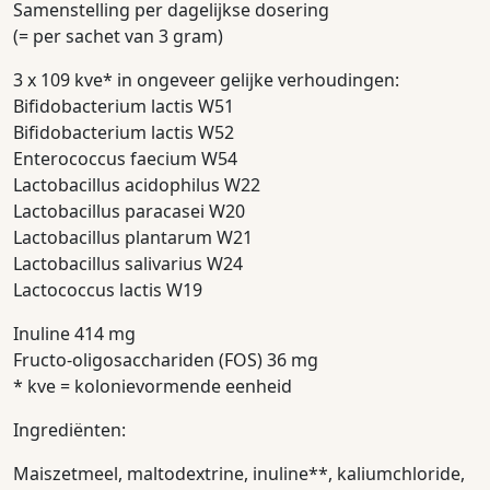
Samenstelling per dagelijkse dosering
(= per sachet van 3 gram)
3 x 109 kve* in ongeveer gelijke verhoudingen:
Bifidobacterium lactis W51
Bifidobacterium lactis W52
Enterococcus faecium W54
Lactobacillus acidophilus W22
Lactobacillus paracasei W20
Lactobacillus plantarum W21
Lactobacillus salivarius W24
Lactococcus lactis W19
Inuline 414 mg
Fructo-oligosacchariden (FOS) 36 mg
* kve = kolonievormende eenheid
Ingrediënten:
Maiszetmeel, maltodextrine, inuline**, kaliumchloride,