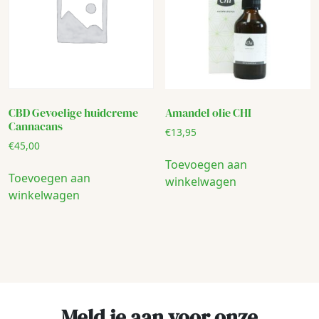
CBD Gevoelige huidcreme
Amandel olie CHI
Cannacans
€
13,95
€
45,00
Toevoegen aan
Toevoegen aan
winkelwagen
winkelwagen
Meld je aan voor onze