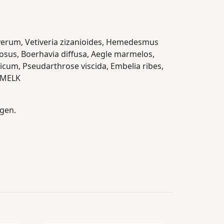
verum, Vetiveria zizanioides, Hemedesmus
mosus, Boerhavia diffusa, Aegle marmelos,
um, Pseudarthrose viscida, Embelia ribes,
NMELK
ngen.