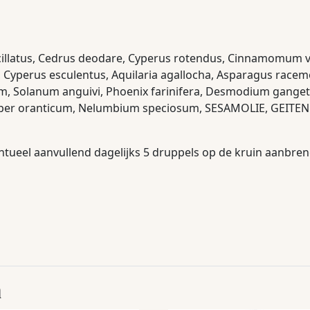
cillatus, Cedrus deodare, Cyperus rotendus, Cinnamomum 
a, Cyperus esculentus, Aquilaria agallocha, Asparagus race
 Solanum anguivi, Phoenix farinifera, Desmodium gangetic
Piper oranticum, Nelumbium speciosum, SESAMOLIE, GEITE
entueel aanvullend dagelijks 5 druppels op de kruin aanbre
n