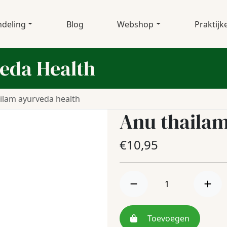
deling
Blog
Webshop
Praktijk
eda Health
ilam ayurveda health
Anu thaila
€
10,95
Toevoegen