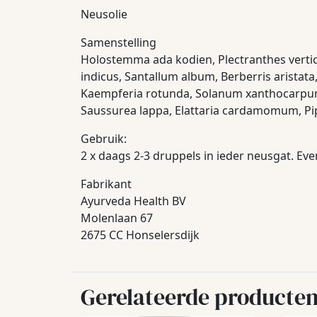
Neusolie
Samenstelling
Holostemma ada kodien, Plectranthes verti
indicus, Santallum album, Berberris aristat
Kaempferia rotunda, Solanum xanthocarpum,
Saussurea lappa, Elattaria cardamomum, 
Gebruik:
2 x daags 2-3 druppels in ieder neusgat. Ev
Fabrikant
Ayurveda Health BV
Molenlaan 67
2675 CC Honselersdijk
Gerelateerde producte