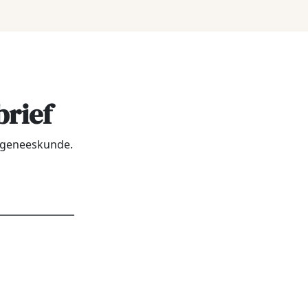
brief
urgeneeskunde.
dres
*