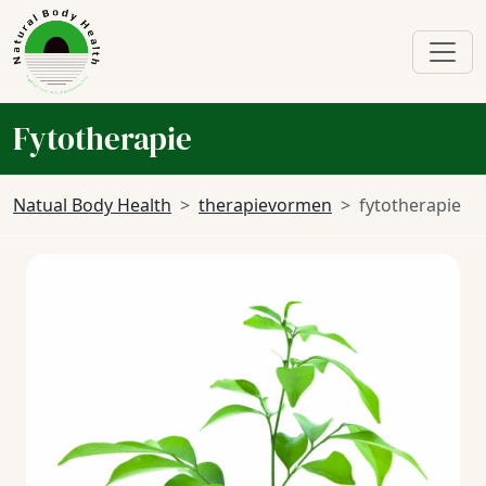
Fytotherapie
Natual Body Health
therapievormen
fytotherapie