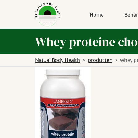
Home
Behan
Whey proteine ch
Natual Body Health
producten
whey pr