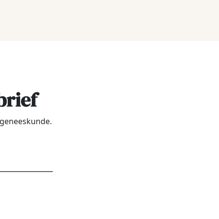
brief
urgeneeskunde.
dres
*