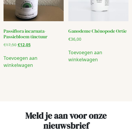
Passiflora incarnata-
Ganodeme Chénopode Ortie
Passiebloem tinctuur
€
36,00
Oorspronkelijke
Huidige
€
17,50
€
12,05
prijs
prijs
Toevoegen aan
was:
is:
Toevoegen aan
winkelwagen
€17,50.
€12,05.
winkelwagen
Meld je aan voor onze
nieuwsbrief