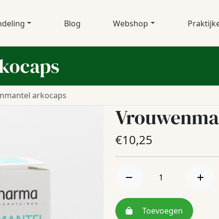
deling
Blog
Webshop
Praktijk
kocaps
nmantel arkocaps
Vrouwenman
€
10,25
Toevoegen