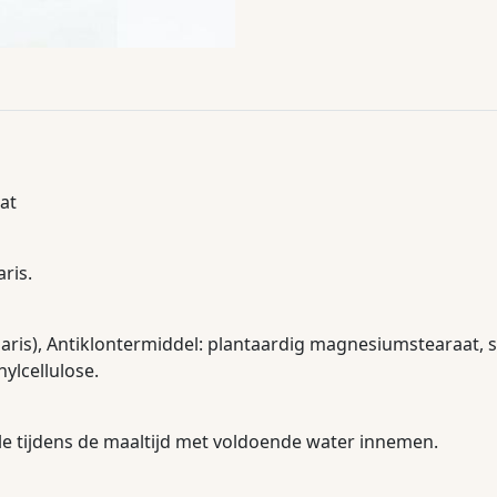
at
ris.
ris), Antiklontermiddel: plantaardig magnesiumstearaat, 
ylcellulose.
le tijdens de maaltijd met voldoende water innemen.