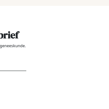
brief
urgeneeskunde.
dres
*