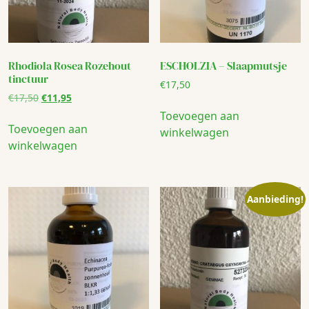
Rhodiola Rosea Rozehout
ESCHOLZIA – Slaapmutsje
tinctuur
€
17,50
Oorspronkelijke
Huidige
€
17,50
€
11,95
prijs
prijs
Toevoegen aan
was:
is:
Toevoegen aan
winkelwagen
€17,50.
€11,95.
winkelwagen
Aanbieding!