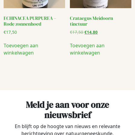
ECHINACEA PURPUREA –
Crataegus Meidoorn
Rode zonnenhoed
tinctuur
Oorspronkelijke
Huidige
€
17,50
€
17,50
€
14,80
prijs
prijs
was:
is:
Toevoegen aan
Toevoegen aan
€17,50.
€14,80.
winkelwagen
winkelwagen
Meld je aan voor onze
nieuwsbrief
En blijft op de hoogte van nieuws en relevante
berichtgeving over natuurgeneeskunde.