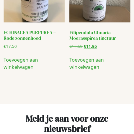
ECHINACEA PURPUREA –
Filipendula Ulmaria
Rode zonnenhoed
Moerasspirea tinctuur
Oorspronkelijke
Huidige
€
17,50
€
17,50
€
11,95
prijs
prijs
was:
is:
Toevoegen aan
Toevoegen aan
€17,50.
€11,95.
winkelwagen
winkelwagen
Meld je aan voor onze
nieuwsbrief