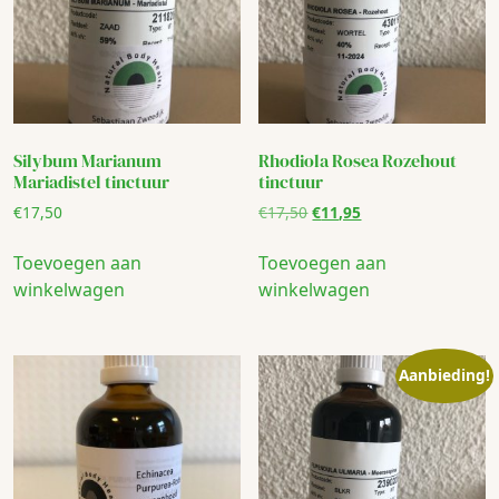
Silybum Marianum
Rhodiola Rosea Rozehout
Mariadistel tinctuur
tinctuur
Oorspronkelijke
Huidige
€
17,50
€
17,50
€
11,95
prijs
prijs
was:
is:
Toevoegen aan
Toevoegen aan
€17,50.
€11,95.
winkelwagen
winkelwagen
Aanbieding!