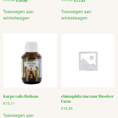
prijs
prijs
prijs
prijs
was:
is:
was:
is:
Toevoegen aan
Toevoegen aan
€17,50.
€14,80.
€17,50.
€11,95.
winkelwagen
winkelwagen
Karpo taila Holisan
chimaphila tinctuur Biosfeer
Farm
€
15,11
€
16,95
Toevoegen aan