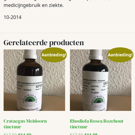
medicijngebruik en ziekte.
10-2014
Gerelateerde producten
Aanbieding!
Aanbieding!
Crataegus Meidoorn
Rhodiola Rosea Rozehout
tinctuur
tinctuur
Oorspronkelijke
Huidige
Oorspronkelijke
Huidige
€
17,50
€
14,80
€
17,50
€
11,95