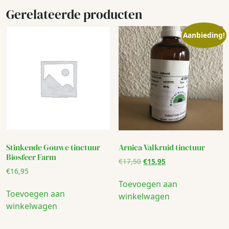
Gerelateerde producten
Aanbieding!
Stinkende Gouwe tinctuur
Arnica Valkruid tinctuur
Biosfeer Farm
Oorspronkelijke
Huidige
€
17,50
€
15,95
€
16,95
prijs
prijs
was:
is:
Toevoegen aan
€17,50.
€15,95.
Toevoegen aan
winkelwagen
winkelwagen