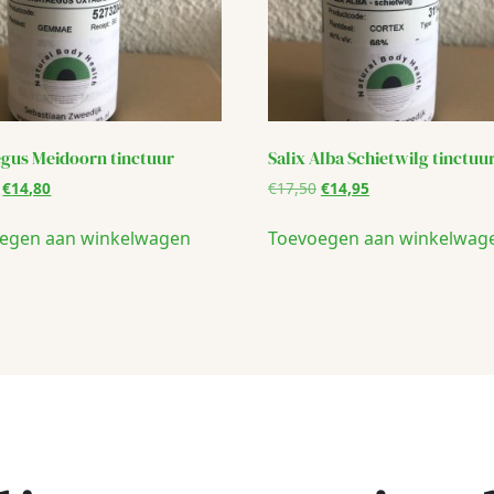
gus Meidoorn tinctuur
Salix Alba Schietwilg tinctuu
Oorspronkelijke
Huidige
Oorspronkelijke
Huidige
€
14,80
€
17,50
€
14,95
prijs
prijs
prijs
prijs
was:
is:
was:
is:
egen aan winkelwagen
Toevoegen aan winkelwag
€17,50.
€14,80.
€17,50.
€14,95.