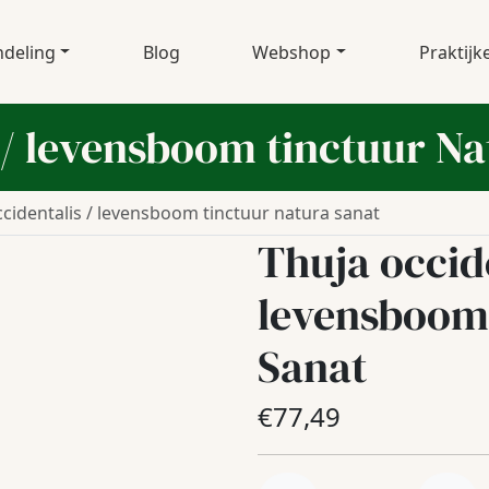
deling
Blog
Webshop
Praktijk
 / levensboom tinctuur Na
ccidentalis / levensboom tinctuur natura sanat
Thuja occide
levensboom 
Sanat
€
77,49