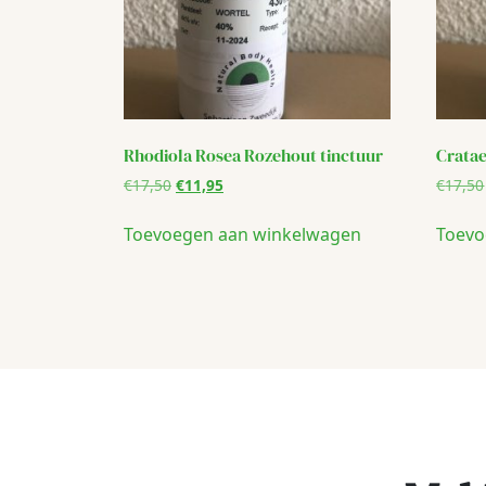
Rhodiola Rosea Rozehout tinctuur
Cratae
Oorspronkelijke
Huidige
€
17,50
€
11,95
€
17,50
prijs
prijs
was:
is:
Toevoegen aan winkelwagen
Toevo
€17,50.
€11,95.