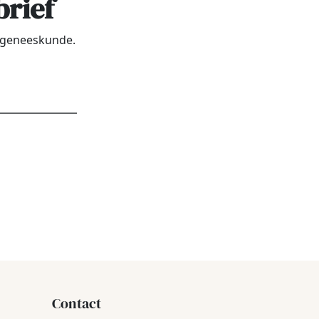
brief
urgeneeskunde.
dres
*
Contact