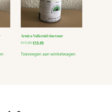
r
Arnica Valkruid tinctuur
Oorspronkelijke
Huidige
€
17,50
€
15,95
prijs
prijs
was:
is:
en
Toevoegen aan winkelwagen
€17,50.
€15,95.