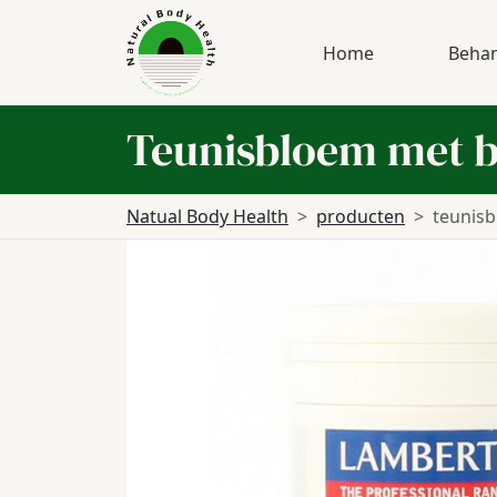
Home
Behan
Teunisbloem met b
Natual Body Health
producten
teunis