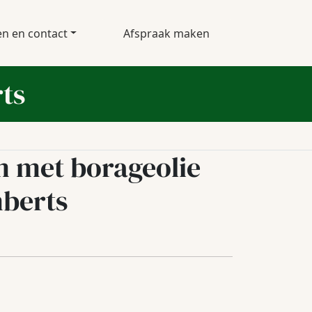
en en contact
Afspraak maken
ts
 met borageolie
berts