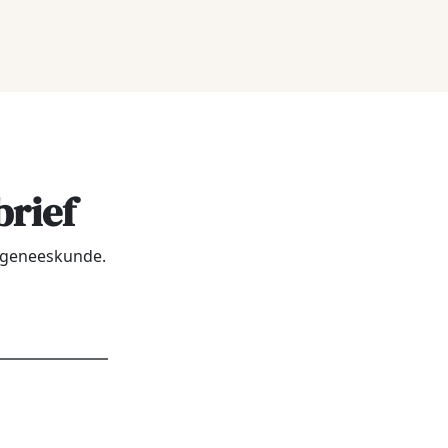
brief
urgeneeskunde.
dres
*