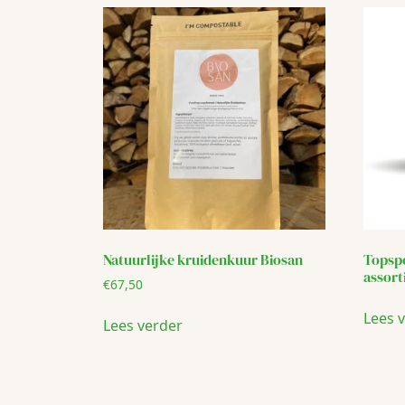
Natuurlijke kruidenkuur Biosan
Topspo
assor
€
67,50
Lees 
Lees verder