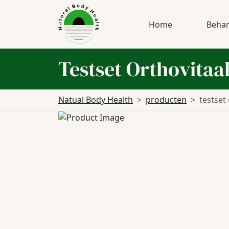
Home
Behan
Testset Orthovitaa
Natual Body Health
producten
testset