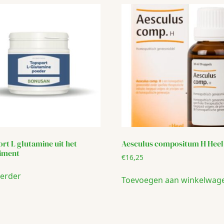
rt L glutamine uit het
Aesculus compositum H Heel
timent
€
16,25
verder
Toevoegen aan winkelwag