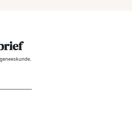
brief
urgeneeskunde.
dres
*