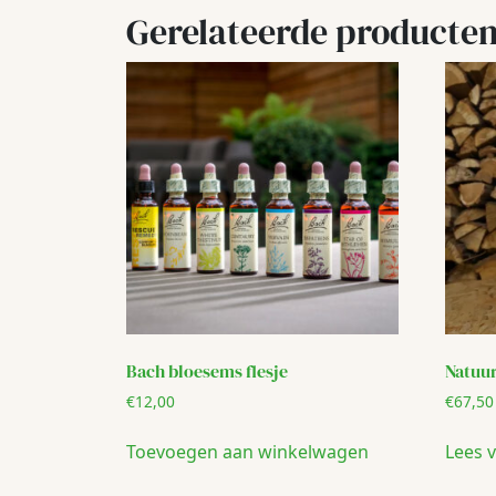
Gerelateerde producte
Bach bloesems flesje
Natuur
€
12,00
€
67,50
Toevoegen aan winkelwagen
Lees 