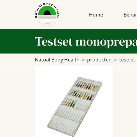
Home
Behan
Testset monoprepa
Natual Body Health
producten
testset