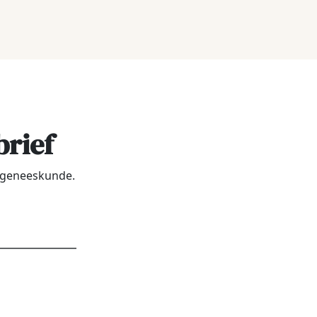
brief
urgeneeskunde.
dres
*