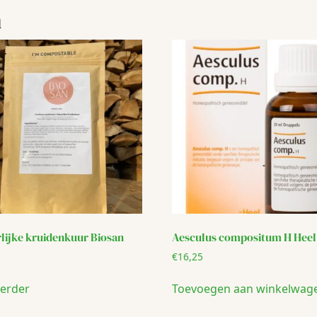
n
lijke kruidenkuur Biosan
Aesculus compositum H Heel
€
16,25
verder
Toevoegen aan winkelwag