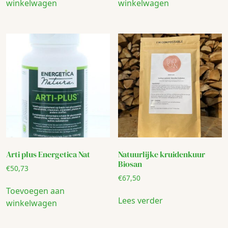
winkelwagen
winkelwagen
Arti plus Energetica Nat
Natuurlijke kruidenkuur
Biosan
€
50,73
€
67,50
Toevoegen aan
Lees verder
winkelwagen