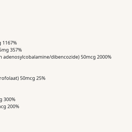
g 1167%
) 5mg 357%
 en adenosylcobalamine/dibencozide) 50mcg 2000%
drofolaat) 50mcg 25%
mg 300%
0mcg 200%