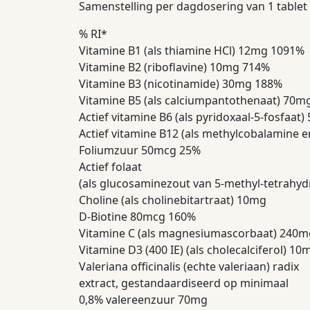
Samenstelling per dagdosering van 1 tablet
% RI*
Vitamine B1 (als thiamine HCl) 12mg 1091%
Vitamine B2 (riboflavine) 10mg 714%
Vitamine B3 (nicotinamide) 30mg 188%
Vitamine B5 (als calciumpantothenaat) 70m
Actief vitamine B6 (als pyridoxaal-5-fosfaat
Actief vitamine B12 (als methylcobalamine
Foliumzuur 50mcg 25%
Actief folaat
(als glucosaminezout van 5-methyl-tetrahy
Choline (als cholinebitartraat) 10mg
D-Biotine 80mcg 160%
Vitamine C (als magnesiumascorbaat) 240
Vitamine D3 (400 IE) (als cholecalciferol) 1
Valeriana officinalis (echte valeriaan) radix
extract, gestandaardiseerd op minimaal
0,8% valereenzuur 70mg