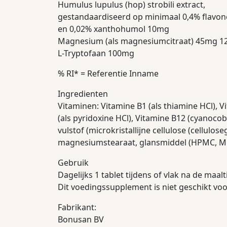
Humulus lupulus (hop) strobili extract,
gestandaardiseerd op minimaal 0,4% flavo
en 0,02% xanthohumol 10mg
Magnesium (als magnesiumcitraat) 45mg 1
L-Tryptofaan 100mg
% RI* = Referentie Inname
Ingredienten
Vitaminen: Vitamine B1 (als thiamine HCl), V
(als pyridoxine HCl), Vitamine B12 (cyanocob
vulstof (microkristallijne cellulose (cellulos
magnesiumstearaat, glansmiddel (HPMC, MCT 
Gebruik
Dagelijks 1 tablet tijdens of vlak na de maal
Dit voedingssupplement is niet geschikt voo
Fabrikant:
Bonusan BV