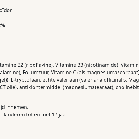
noïden
2%
itamine B2 (riboflavine), Vitamine B3 (nicotinamide), Vitami
alamine), Foliumzuur, Vitamine C (als magnesiumascorbaat), 
egel)), L-tryptofaan, echte valeriaan (valeriana officinalis, M
olie), antiklontermiddel (magnesiumstearaat), cholinebit
tijd innemen.
r kinderen tot en met 17 jaar