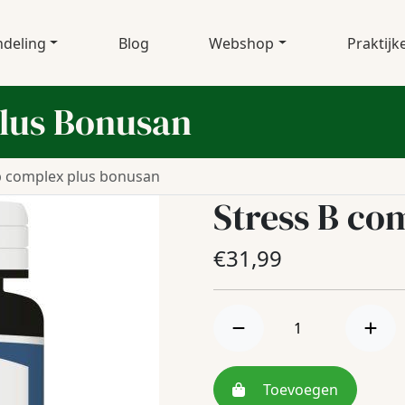
deling
Blog
Webshop
Praktijk
plus Bonusan
b complex plus bonusan
Stress B co
€
31,99
Toevoegen