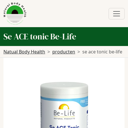
Se ACE tonic Be-Life
Natual Body Health
producten
se ace tonic be-life