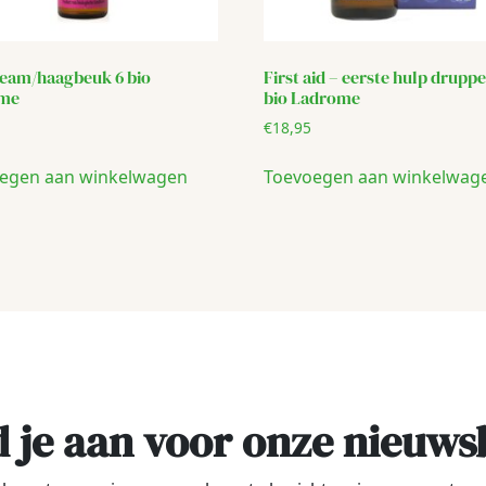
eam/haagbeuk 6 bio
First aid – eerste hulp druppe
ome
bio Ladrome
€
18,95
egen aan winkelwagen
Toevoegen aan winkelwag
 je aan voor onze nieuws