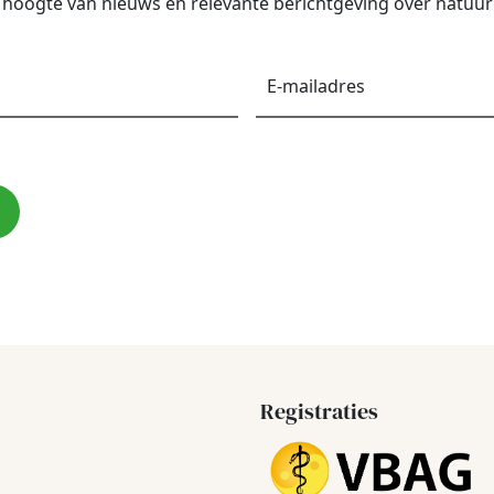
de hoogte van nieuws en relevante berichtgeving over natu
Voornaam
*
E-
maila
Registraties