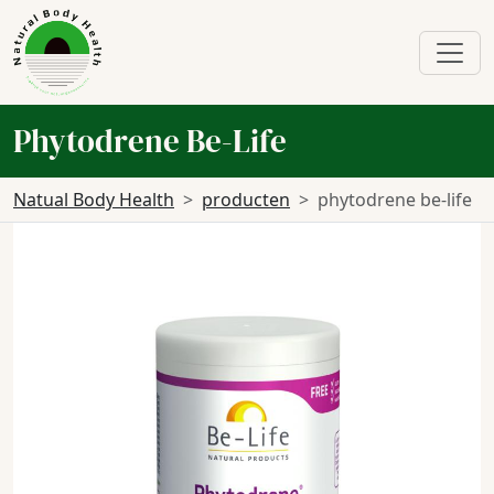
Phytodrene Be-Life
Natual Body Health
producten
phytodrene be-life