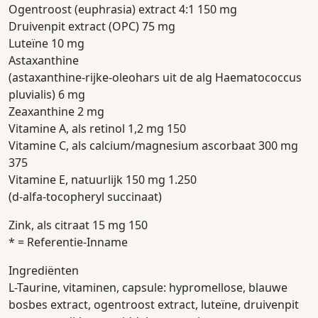
Ogentroost (euphrasia) extract 4:1 150 mg
Druivenpit extract (OPC) 75 mg
Luteïne 10 mg
Astaxanthine
(astaxanthine-rijke-oleohars uit de alg Haematococcus
pluvialis) 6 mg
Zeaxanthine 2 mg
Vitamine A, als retinol 1,2 mg 150
Vitamine C, als calcium/magnesium ascorbaat 300 mg
375
Vitamine E, natuurlijk 150 mg 1.250
(d-alfa-tocopheryl succinaat)
Zink, als citraat 15 mg 150
* = Referentie-Inname
Ingrediënten
L-Taurine, vitaminen, capsule: hypromellose, blauwe
bosbes extract, ogentroost extract, luteïne, druivenpit