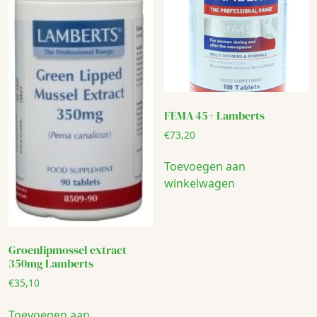
FEMA 45+ Lamberts
€
73,20
Toevoegen aan
winkelwagen
Groenlipmossel extract
350mg Lamberts
€
35,10
Toevoegen aan