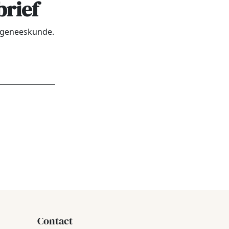
brief
urgeneeskunde.
dres
*
Contact