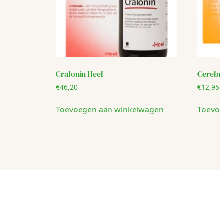
Cralonin Heel
Cereb
€
46,20
€
12,95
Toevoegen aan winkelwagen
Toevo