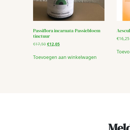
Passiflora incarnata-Passiebloem
Aescu
tinctuur
€
16,25
Oorspronkelijke
Huidige
€
17,50
€
12,05
prijs
prijs
Toevo
was:
is:
Toevoegen aan winkelwagen
€17,50.
€12,05.
Meld