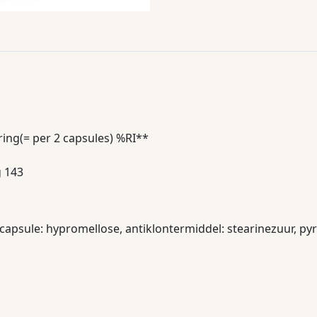
ing(= per 2 capsules) %RI**
g 143
capsule: hypromellose, antiklontermiddel: stearinezuur, py