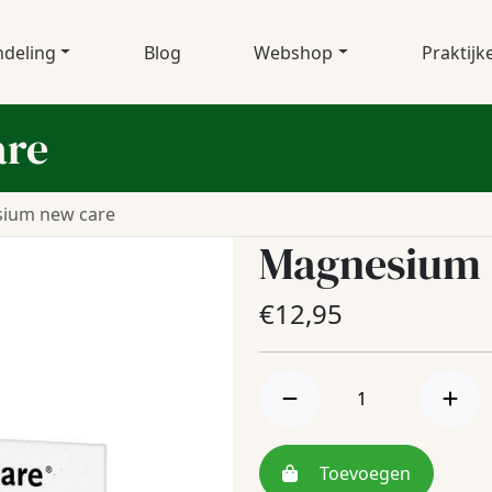
deling
Blog
Webshop
Praktijk
are
ium new care
Magnesium 
€
12,95
Toevoegen