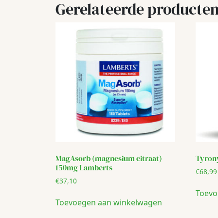
Gerelateerde producte
MagAsorb (magnesium citraat)
Tyron
150mg Lamberts
€
68,99
€
37,10
Toevo
Toevoegen aan winkelwagen