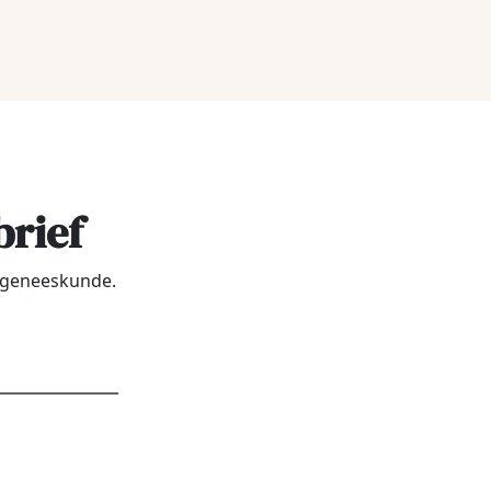
brief
urgeneeskunde.
dres
*