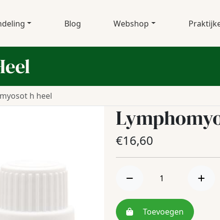
deling
Blog
Webshop
Praktijk
eel
myosot h heel
Lymphomyos
€
16,60
Toevoegen