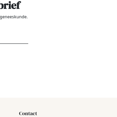
brief
urgeneeskunde.
dres
*
Contact