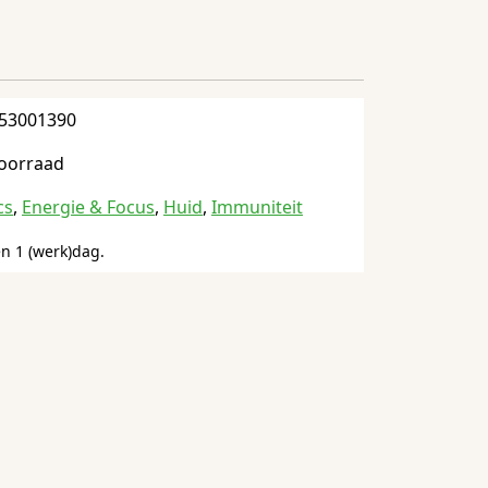
53001390
oorraad
cs
,
Energie & Focus
,
Huid
,
Immuniteit
n 1 (werk)dag.