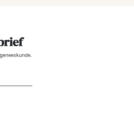
brief
urgeneeskunde.
dres
*