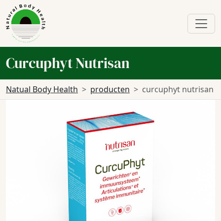
Curcuphyt Nutrisan
Natual Body Health
producten
curcuphyt nutrisan