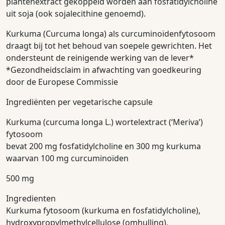
plantenextract gekoppeld worden aan fosfatidylcholine
uit soja (ook sojalecithine genoemd).
Kurkuma (Curcuma longa) als curcuminoïdenfytosoom
draagt bij tot het behoud van soepele gewrichten. Het
ondersteunt de reinigende werking van de lever*
*Gezondheidsclaim in afwachting van goedkeuring
door de Europese Commissie
Ingrediënten per vegetarische capsule
Kurkuma (curcuma longa L.) wortelextract (‘Meriva’)
fytosoom
bevat 200 mg fosfatidylcholine en 300 mg kurkuma
waarvan 100 mg curcuminoïden
500 mg
Ingredienten
Kurkuma fytosoom (kurkuma en fosfatidylcholine),
hydroxypropylmethylcellulose (omhulling),