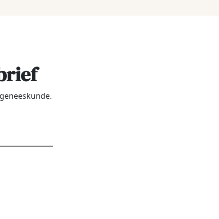
brief
urgeneeskunde.
dres
*