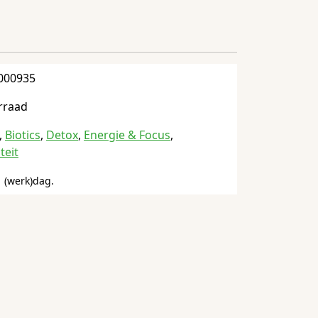
000935
rraad
,
Biotics
,
Detox
,
Energie & Focus
,
teit
 (werk)dag.