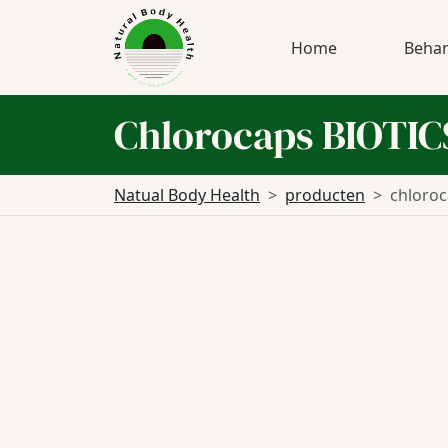
Home
Behan
Chlorocaps BIOTI
Natual Body Health
producten
chloroc