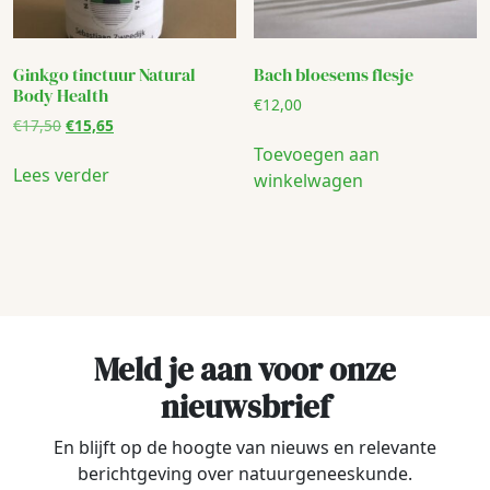
Ginkgo tinctuur Natural
Bach bloesems flesje
Body Health
€
12,00
Oorspronkelijke
Huidige
€
17,50
€
15,65
prijs
prijs
Toevoegen aan
was:
is:
Lees verder
winkelwagen
€17,50.
€15,65.
Meld je aan voor onze
nieuwsbrief
En blijft op de hoogte van nieuws en relevante
berichtgeving over natuurgeneeskunde.