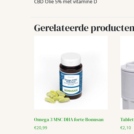
CBD Olie 5% met vitamine D
Gerelateerde producte
Omega 3 MSC DHA forte Bonusan
Table
€
20,99
€
2,10