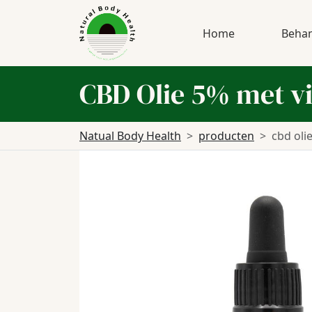
Home
Behan
CBD Olie 5% met v
Natual Body Health
producten
cbd oli