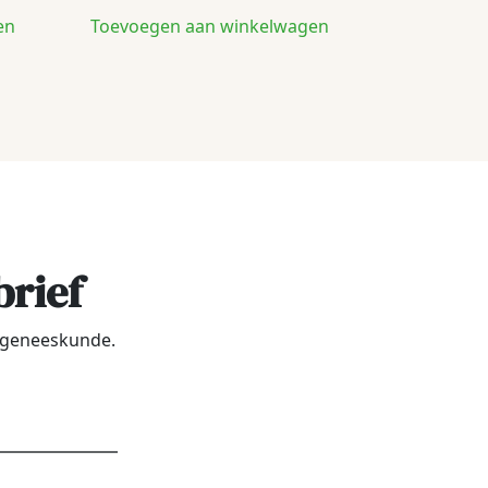
en
Toevoegen aan winkelwagen
brief
urgeneeskunde.
dres
*