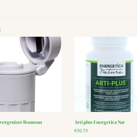
n
tvergruizer Bonusan
Arti plus Energetica Nat
€
50,73