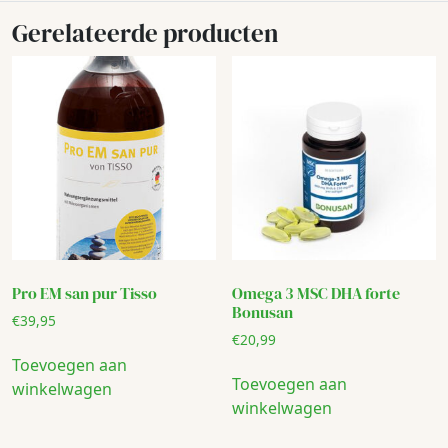
Gerelateerde producten
Pro EM san pur Tisso
Omega 3 MSC DHA forte
Bonusan
€
39,95
€
20,99
Toevoegen aan
Toevoegen aan
winkelwagen
winkelwagen