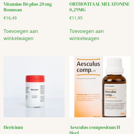
Vitamine B6 plus 20 mg
ORTHOVITAAL MELATONINE
Bonusan
0,29MG
€
16,49
€
11,95
Toevoegen aan
Toevoegen aan
winkelwagen
winkelwagen
Hericium
Aesculus compositum H
Heel