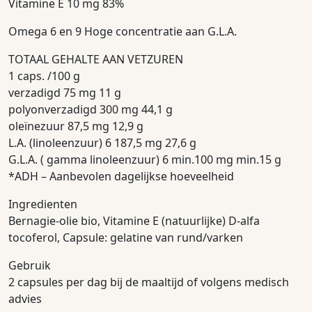
Vitamine E 10 mg 83%
Omega 6 en 9 Hoge concentratie aan G.L.A.
TOTAAL GEHALTE AAN VETZUREN
1 caps. /100 g
verzadigd 75 mg 11 g
polyonverzadigd 300 mg 44,1 g
oleïnezuur 87,5 mg 12,9 g
L.A. (linoleenzuur) 6 187,5 mg 27,6 g
G.L.A. ( gamma linoleenzuur) 6 min.100 mg min.15 g
*ADH – Aanbevolen dagelijkse hoeveelheid
Ingredienten
Bernagie-olie bio, Vitamine E (natuurlijke) D-alfa
tocoferol, Capsule: gelatine van rund/varken
Gebruik
2 capsules per dag bij de maaltijd of volgens medisch
advies