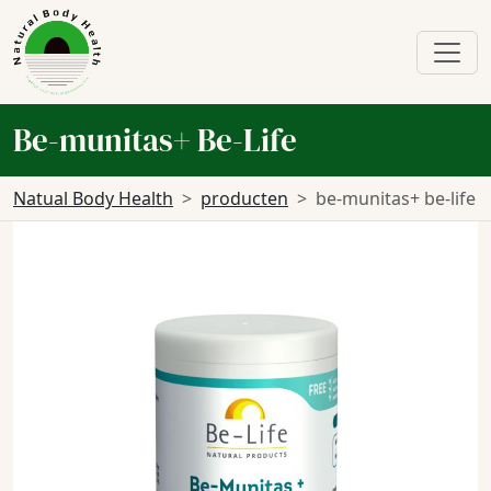
Be-munitas+ Be-Life
Natual Body Health
producten
be-munitas+ be-life