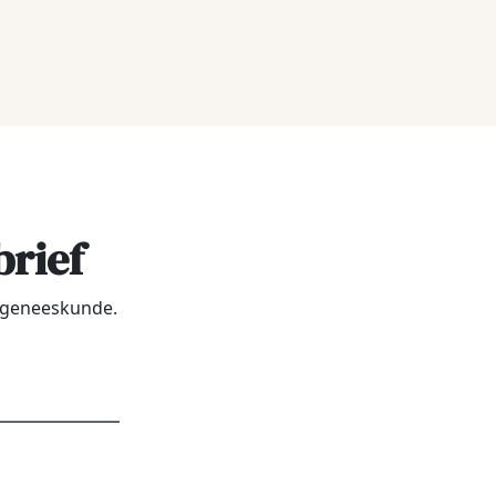
brief
urgeneeskunde.
dres
*