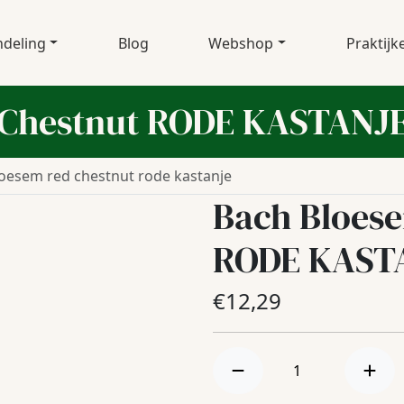
deling
Blog
Webshop
Praktijk
 Chestnut RODE KASTANJ
oesem red chestnut rode kastanje
Bach Bloes
RODE KAST
€
12,29