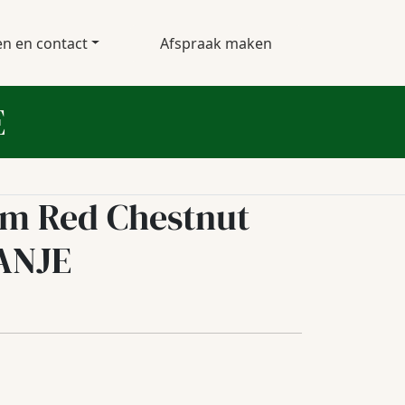
en en contact
Afspraak maken
E
em Red Chestnut
ANJE