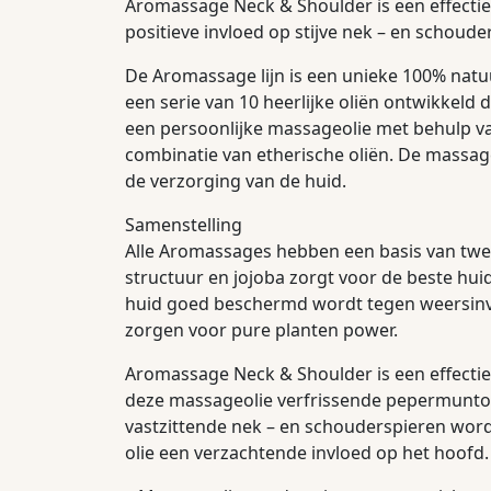
Aromassage Neck & Shoulder is een effectie
positieve invloed op stijve nek – en schoud
De Aromassage lijn is een unieke 100% natuu
een serie van 10 heerlijke oliën ontwikkeld
een persoonlijke massageolie met behulp van
combinatie van etherische oliën. De massa
de verzorging van de huid.
Samenstelling
Alle Aromassages hebben een basis van twee
structuur en jojoba zorgt voor de beste hui
huid goed beschermd wordt tegen weersinvlo
zorgen voor pure planten power.
Aromassage Neck & Shoulder is een effectiev
deze massageolie verfrissende pepermuntolie
vastzittende nek – en schouderspieren wo
olie een verzachtende invloed op het hoofd.