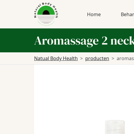
Home
Behan
Aromassage 2 neck
Natual Body Health
producten
aromass