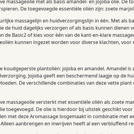
ve massageolie met als basis amandel- en jojoba olie. De 
erspieren. De toegevoegde essentiële oliën zijn: zoete marj
rlijke massagelijn en huidverzorgingslijn in één. Met als 
 die de huid dagelijks verzorgen of als basis kunnen diene
 de Basic2 of kies voor één van de kant-en-klare massageoli
geoliën kunnen ingezet worden voor diverse klachten, voor
 koudgeperste plantoliën: jojoba en amandel. Amandel is 
dverzorging. Jojoba geeft een beschermend laagje op de huid
eden. De verschillende combinaties van deze vette plant o
e massageolie versterkt met essentiële oliën als zoete mar
 toegevoegd. De olie is hierdoor bij uitstek geschikt voor
rden met deze Aromassage losgemaakt in combinatie met 
 Alleen aanbrengen en inwrijven heeft al een verbluffend re