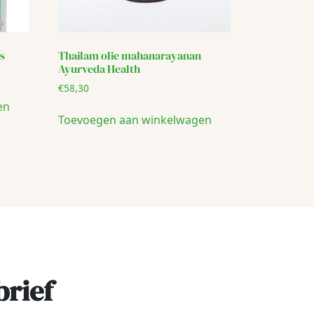
s
Thailam olie mahanarayanan
Ayurveda Health
€
58,30
en
Toevoegen aan winkelwagen
brief