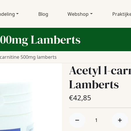
deling
Blog
Webshop
Praktijk
 500mg Lamberts
l-carnitine 500mg lamberts
Acetyl l-ca
Lamberts
€
42,85