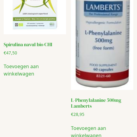
Spirulina navul bio CHI
€
47,50
Toevoegen aan
winkelwagen
L-Phenylalanine 500mg
Lamberts
€
28,95
Toevoegen aan
winkelwagen