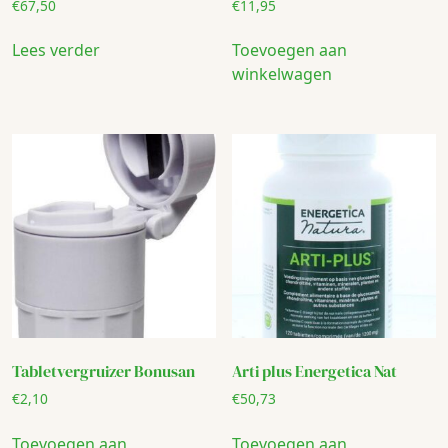
€
67,50
€
11,95
Lees verder
Toevoegen aan
winkelwagen
Tabletvergruizer Bonusan
Arti plus Energetica Nat
€
2,10
€
50,73
Toevoegen aan
Toevoegen aan