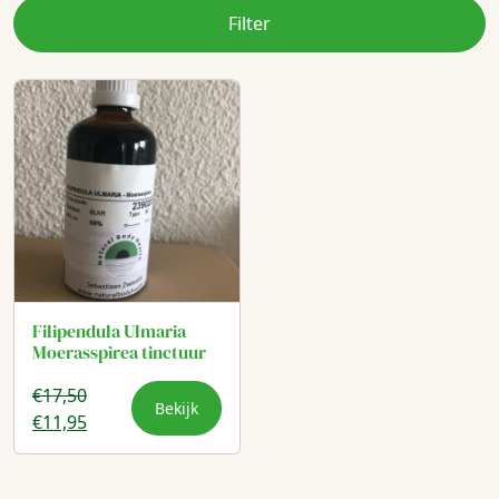
Filter
Filipendula Ulmaria
Moerasspirea tinctuur
€
17,50
Bekijk
Oorspronkelijke
Huidige
€
11,95
prijs
prijs
was:
is: